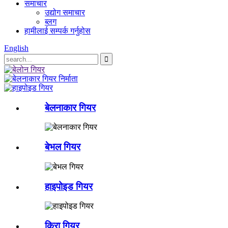
समाचार
उद्योग समाचार
ब्लग
हामीलाई सम्पर्क गर्नुहोस
English
बेलनाकार गियर
बेभल गियर
हाइपोइड गियर
किरा गियर